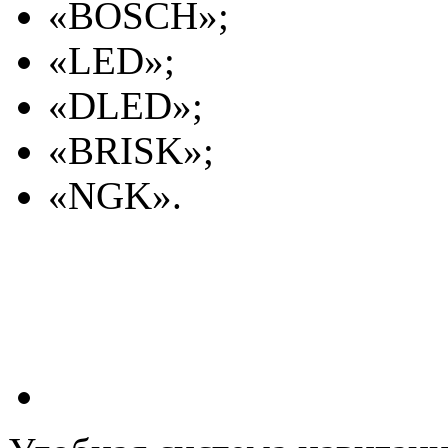
«BOSCH»;
«LED»;
«DLED»;
«BRISK»;
«NGK».