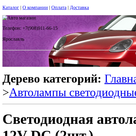
Каталог
|
О компании
|
Оплата
|
Доставка
Телефон: +7(908)911-66-15
Ярославль
Дерево категорий:
Главн
>
Автолампы светодиодны
Светодиодная автола
12V DC (2шт.)