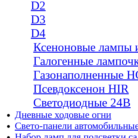
D2
D3
D4
Ксеноновые лампы 
Галогенные лампоч
Газонаполненные H
Псевдоксенон HIR
Cветодиодные 24B
Дневные ходовые огни
Свето-панели автомобильны
Набор ламп для подсветки с