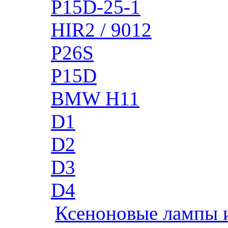
P15D-25-1
HIR2 / 9012
P26S
P15D
BMW H11
D1
D2
D3
D4
Ксеноновые лампы 