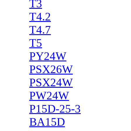
T3
T4.2
T4.7
T5
PY24W
PSX26W
PSX24W
PW24W
P15D-25-3
BA15D