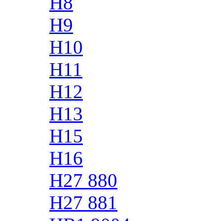
H8
H9
H10
H11
H12
H13
H15
H16
H27 880
H27 881