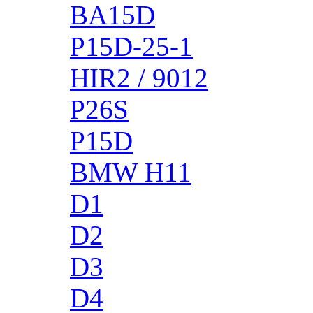
BA15D
P15D-25-1
HIR2 / 9012
P26S
P15D
BMW H11
D1
D2
D3
D4