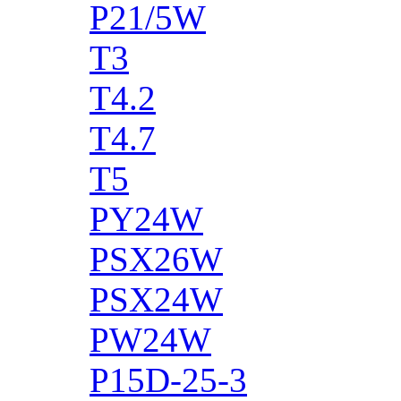
P21/5W
T3
T4.2
T4.7
T5
PY24W
PSX26W
PSX24W
PW24W
P15D-25-3