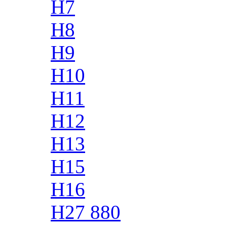
H7
H8
H9
H10
H11
H12
H13
H15
H16
H27 880