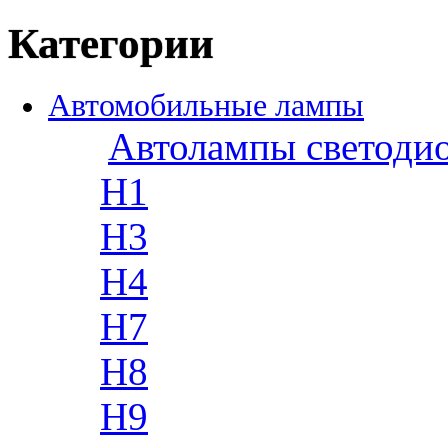
Категории
Автомобильные лампы
Автолампы светоди
H1
H3
H4
H7
H8
H9