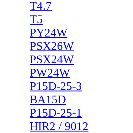
T4.7
T5
PY24W
PSX26W
PSX24W
PW24W
P15D-25-3
BA15D
P15D-25-1
HIR2 / 9012