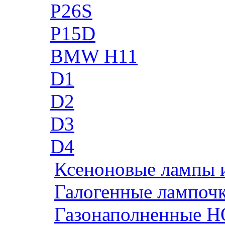
P26S
P15D
BMW H11
D1
D2
D3
D4
Ксеноновые лампы 
Галогенные лампоч
Газонаполненные H