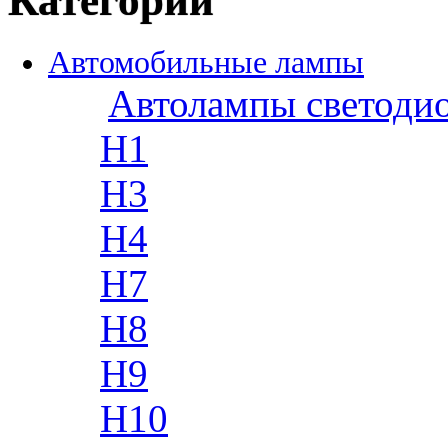
Категории
Автомобильные лампы
Автолампы светоди
H1
H3
H4
H7
H8
H9
H10