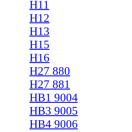
H11
H12
H13
H15
H16
H27 880
H27 881
HB1 9004
HB3 9005
HB4 9006