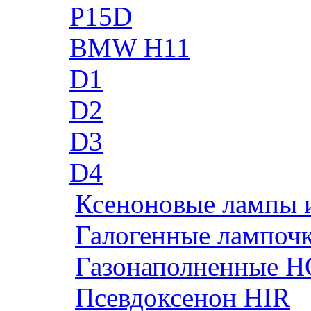
P15D
BMW H11
D1
D2
D3
D4
Ксеноновые лампы 
Галогенные лампоч
Газонаполненные H
Псевдоксенон HIR