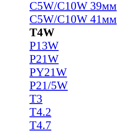
C5W/C10W 39мм
C5W/C10W 41мм
T4W
P13W
P21W
PY21W
P21/5W
T3
T4.2
T4.7