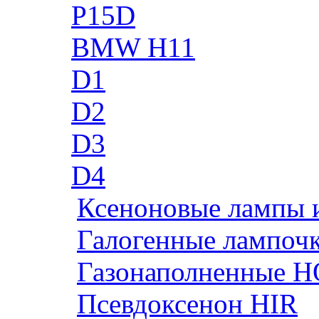
P15D
BMW H11
D1
D2
D3
D4
Ксеноновые лампы 
Галогенные лампоч
Газонаполненные H
Псевдоксенон HIR