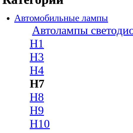
Автомобильные лампы
Автолампы светоди
H1
H3
H4
H7
H8
H9
H10