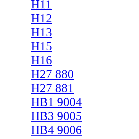
H11
H12
H13
H15
H16
H27 880
H27 881
HB1 9004
HB3 9005
HB4 9006