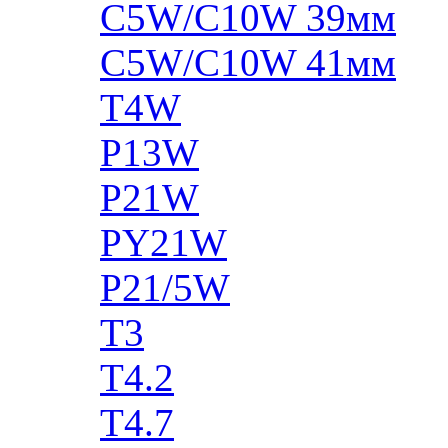
C5W/C10W 39мм
C5W/C10W 41мм
T4W
P13W
P21W
PY21W
P21/5W
T3
T4.2
T4.7