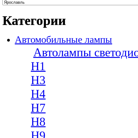
Категории
Автомобильные лампы
Автолампы светоди
H1
H3
H4
H7
H8
H9