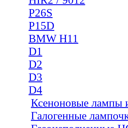
P26S
P15D
BMW H11
D1
D2
D3
D4
Ксеноновые лампы 
Галогенные лампоч