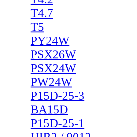
T4.7
T5
PY24W
PSX26W
PSX24W
PW24W
P15D-25-3
BA15D
P15D-25-1
HIR2 / 9012