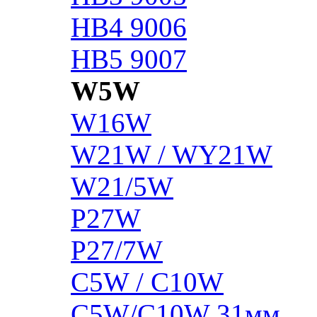
HB4 9006
HB5 9007
W5W
W16W
W21W / WY21W
W21/5W
P27W
P27/7W
C5W / C10W
C5W/C10W 31мм