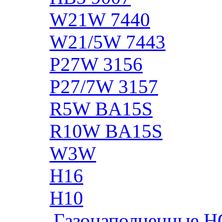
W21W 7440
W21/5W 7443
P27W 3156
P27/7W 3157
R5W BA15S
R10W BA15S
W3W
H16
H10
Газонаполненные H