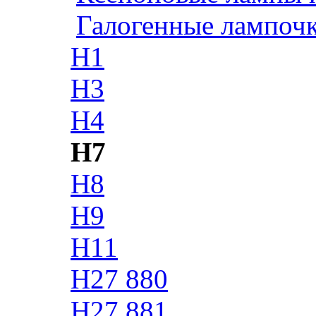
Галогенные лампоч
H1
H3
H4
H7
H8
H9
H11
H27 880
H27 881