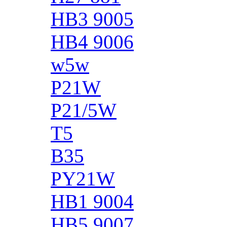
HB3 9005
HB4 9006
w5w
P21W
P21/5W
T5
B35
PY21W
HB1 9004
HB5 9007