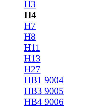
H3
H4
H7
H8
H11
H13
H27
HB1 9004
HB3 9005
HB4 9006