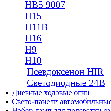
HB5 9007
H15
H11B
H16
H9
H10
Псевдоксенон HIR
Cветодиодные 24B
Дневные ходовые огни
Свето-панели автомобильны
Набор ламп для подсветки с