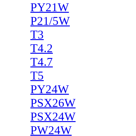
PY21W
P21/5W
T3
T4.2
T4.7
T5
PY24W
PSX26W
PSX24W
PW24W