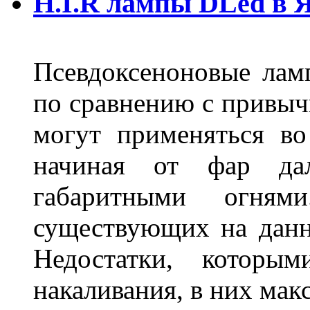
H.I.R лампы DLed в 
Псевдоксеноновые ла
по сравнению с привы
могут применяться во
начиная от фар дал
габаритными огня
существующих на данн
Недостатки, которы
накаливания, в них м