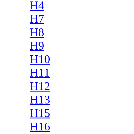
H4
H7
H8
H9
H10
H11
H12
H13
H15
H16