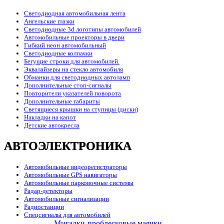
Светодиодная автомобильная лента
Ангельские глазки
Светодиодные 3d логотипы автомобилей
Автомобильные проекторы в двери
Гибкий неон автомобильный
Светодиодные колпачки
Бегущие строки для автомобилей.
Эквалайзеры на стекло автомобиля
Обманки для светодиодных автоламп
Дополнительные стоп-сигналы
Повторители указателей поворота
Дополнительные габариты
Светящиеся крышки на ступицы (диски)
Накладки на капот
Детские автокресла
АВТОЭЛЕКТРОНИКА
Автомобильные видеорегистраторы
Автомобильные GPS навигаторы
Автомобильные парковочные системы
Радар-детекторы
Автомобильные сигнализации
Радиостанции
Спецсигналы для автомобилей
Мигалки-проблесковые маячки