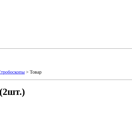
Стробоскопы
> Товар
(2шт.)