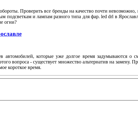
 обороты. Проверить все бренды на качество почти невозможно
ым подсветкам и лампам разного типа для фар. led drl в Яросла
вые огни?
рославле
ев автомобилей, которые уже долгое время задумываются о с
ого вопроса - существует множество альтернатив на замену. П
мое короткое время.