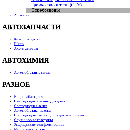
Громкоговорители (СГУ)
Стробоскопы
Автозвук
АВТОЗАПЧАСТИ
Колесные диски
Шины
Аккумуляторы
АВТОХИМИЯ
Автомобильные масла
РАЗНОЕ
Видеонаблюдение
Светодиодные лампы для дома
Светодиодная лента
Автомобильная пленка
Светодиодные аксессуары для велосипеда
Спутниковые телефоны
Защищенные телефоны Sonim
Металлодетекторы