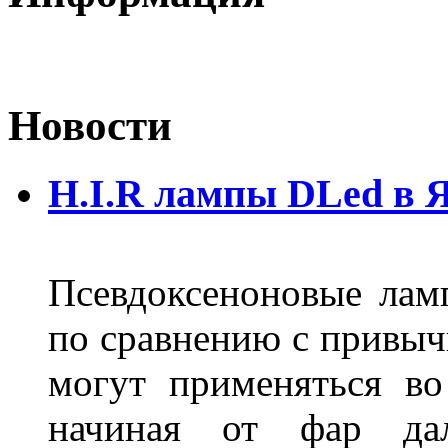
Новости
H.I.R лампы DLed в 
Псевдоксеноновые ла
по сравнению с привы
могут применяться во
начиная от фар дал