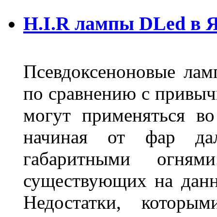
H.I.R лампы DLed в 
Псевдоксеноновые ла
по сравнению с привы
могут применяться во
начиная от фар дал
габаритными огня
существующих на данн
Недостатки, которы