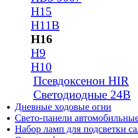
H15
H11B
H16
H9
H10
Псевдоксенон HIR
Cветодиодные 24B
Дневные ходовые огни
Свето-панели автомобильны
Набор ламп для подсветки с