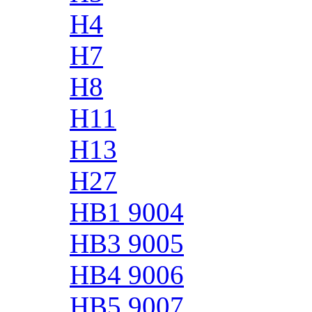
H4
H7
H8
H11
H13
H27
HB1 9004
HB3 9005
HB4 9006
HB5 9007