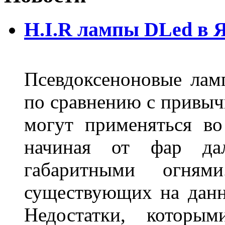
H.I.R лампы DLed в 
Псевдоксеноновые ла
по сравнению с привы
могут применяться во
начиная от фар дал
габаритными огня
существующих на данн
Недостатки, которы