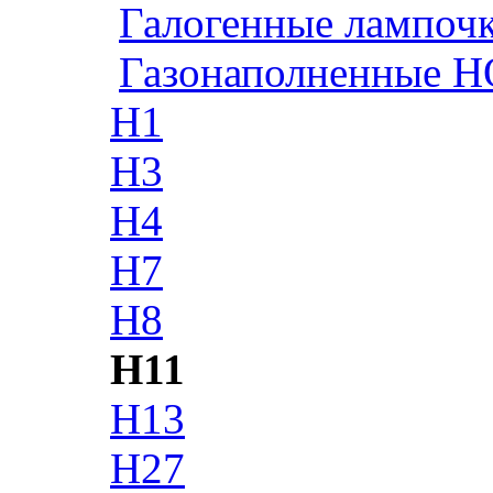
Галогенные лампоч
Газонаполненные H
H1
H3
H4
H7
H8
H11
H13
H27