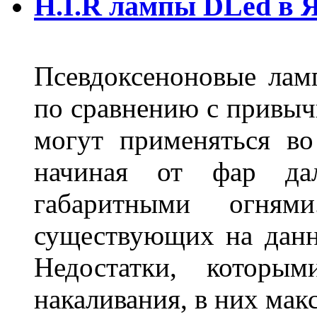
H.I.R лампы DLed в 
Псевдоксеноновые ла
по сравнению с привы
могут применяться во
начиная от фар дал
габаритными огня
существующих на данн
Недостатки, которы
накаливания, в них м