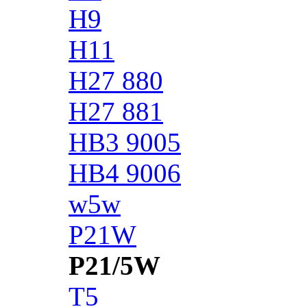
H9
H11
H27 880
H27 881
HB3 9005
HB4 9006
w5w
P21W
P21/5W
T5