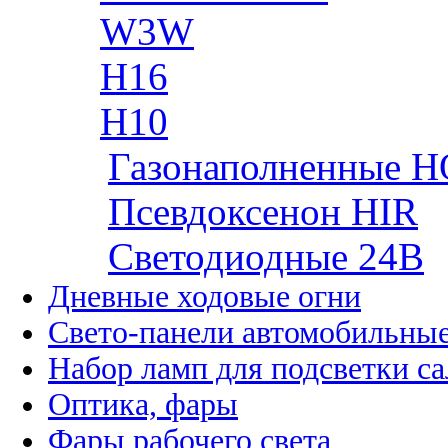
W3W
H16
H10
Газонаполненные H
Псевдоксенон HIR
Cветодиодные 24B
Дневные ходовые огни
Свето-панели автомобильны
Набор ламп для подсветки с
Оптика, фары
Фары рабочего света