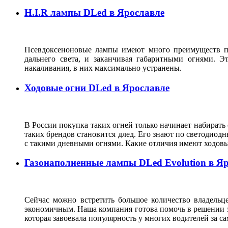
H.I.R лампы DLed в Ярославле
Псевдоксеноновые лампы имеют много преимуществ по
дальнего света, и заканчивая габаритными огнями. 
накаливания, в них максимально устранены.
Ходовые огни DLed в Ярославле
В России покупка таких огней только начинает набирать
таких брендов становится длед. Его знают по светодиодн
с такими дневными огнями. Какие отличия имеют ходо
Газонаполненные лампы DLed Evolution в Я
Сейчас можно встретить большое количество владельц
экономичным. Наша компания готова помочь в решении эт
которая завоевала популярность у многих водителей за са