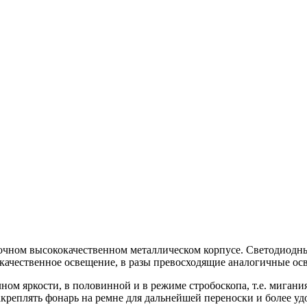
ом высококачественном металлическом корпусе. Светодиодные
чественное освещение, в разы превосходящие аналогичные осве
м яркости, в половинной и в режиме стробоскопа, т.е. мигания
креплять фонарь на ремне для дальнейшей переноски и более у