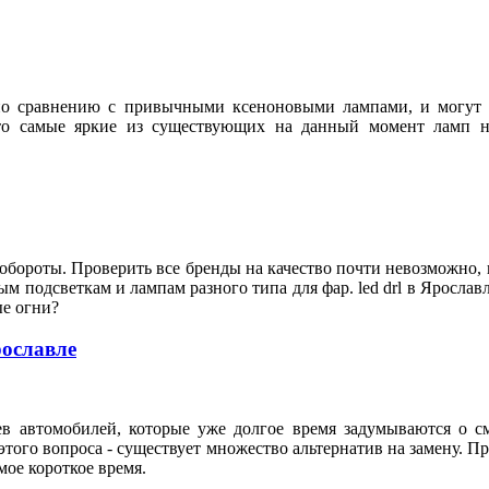
 сравнению с привычными ксеноновыми лампами, и могут пр
Это самые яркие из существующих на данный момент ламп н
 обороты. Проверить все бренды на качество почти невозможно
ым подсветкам и лампам разного типа для фар. led drl в Яросла
вые огни?
рославле
ев автомобилей, которые уже долгое время задумываются о с
ого вопроса - существует множество альтернатив на замену. П
мое короткое время.