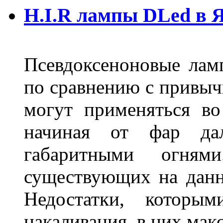
H.I.R лампы DLed в 
Псевдоксеноновые ла
по сравнению с привы
могут применяться во
начиная от фар дал
габаритными огня
существующих на данн
Недостатки, которы
накаливания, в них м