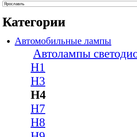
Категории
Автомобильные лампы
Автолампы светоди
H1
H3
H4
H7
H8
H9