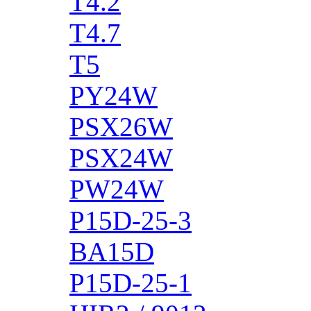
T4.2
T4.7
T5
PY24W
PSX26W
PSX24W
PW24W
P15D-25-3
BA15D
P15D-25-1