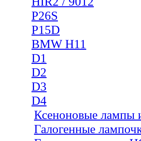
HIR2 / 9012
P26S
P15D
BMW H11
D1
D2
D3
D4
Ксеноновые лампы 
Галогенные лампоч