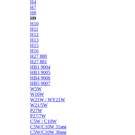
H4
H7
H8
H9
H10
H11
H12
H13
H15
H16
H27 880
H27 881
HB1 9004
HB3 9005
HB4 9006
HB5 9007
W5W
W16W
W21W / WY21W
W21/5W
P27W
P27/7W
C5W / C10W
C5W/C10W 31мм
C5W/C10W 36мм