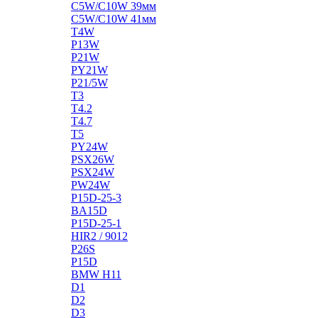
C5W/C10W 39мм
C5W/C10W 41мм
T4W
P13W
P21W
PY21W
P21/5W
T3
T4.2
T4.7
T5
PY24W
PSX26W
PSX24W
PW24W
P15D-25-3
BA15D
P15D-25-1
HIR2 / 9012
P26S
P15D
BMW H11
D1
D2
D3