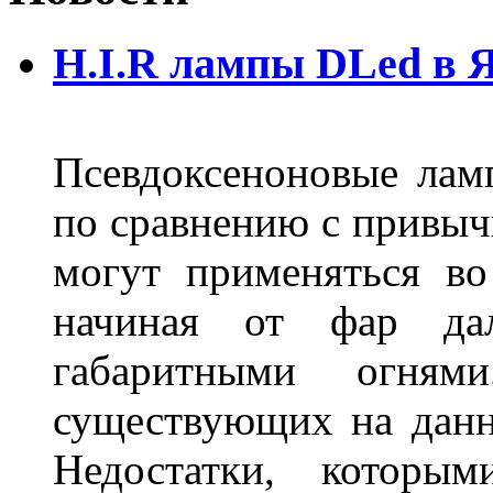
H.I.R лампы DLed в 
Псевдоксеноновые ла
по сравнению с привы
могут применяться во
начиная от фар дал
габаритными огня
существующих на данн
Недостатки, которы