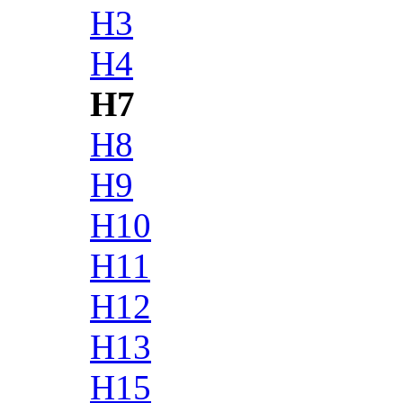
H3
H4
H7
H8
H9
H10
H11
H12
H13
H15