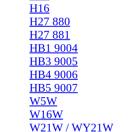
H16
H27 880
H27 881
HB1 9004
HB3 9005
HB4 9006
HB5 9007
W5W
W16W
W21W / WY21W