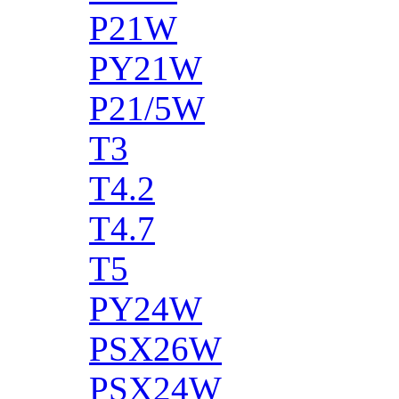
P21W
PY21W
P21/5W
T3
T4.2
T4.7
T5
PY24W
PSX26W
PSX24W