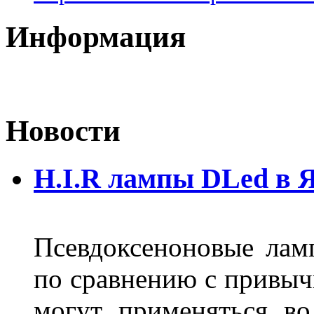
Информация
Новости
H.I.R лампы DLed в 
Псевдоксеноновые ла
по сравнению с привы
могут применяться во