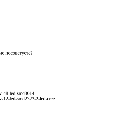
ие посоветуете?
1w-48-led-smd3014
1w-12-led-smd2323-2-led-cree